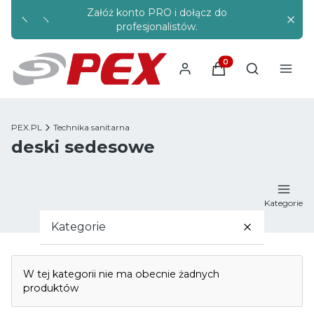
Załóż konto PRO i dołącz do
Rabaty s
profesjonalistów.
Produkty w koszyku
Otwórz wysz
PEX.PL
Technika sanitarna
deski sedesowe
Kategorie
Kategorie
Lista produktów
Rury pex
W tej kategorii nie ma obecnie żadnych
produktów
Kształtki i złączki pex