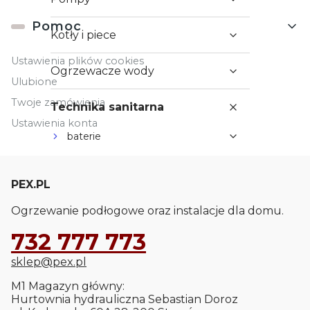
Pomoc
Kotły i piece
Ustawienia plików cookies
Ogrzewacze wody
Ulubione
Twoje zamówienia
Technika sanitarna
Ustawienia konta
baterie
słuchawki i dozowniki
stelaże i przyciski
PEX.PL
akcesoria łazienkowe
Ogrzewanie podłogowe oraz instalacje dla domu.
armatura odpływowa
732 777 773
deski sedesowe
sklep@pex.pl
meble łazienkowe
M1 Magazyn główny:
Hurtownia hydrauliczna Sebastian Doroz
zlewozmywaki