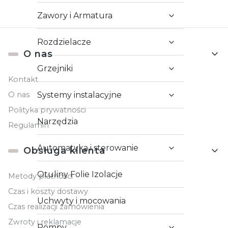
Zawory i Armatura
Rozdzielacze
Linki w stopce
O nas
Grzejniki
Kontakt
O nas
Systemy instalacyjne
Polityka prywatności
Narzędzia
Regulamin
Automatyka i sterowanie
Obsługa klienta
Otuliny Folie Izolacje
Metody płatności
Czas i koszty dostawy
Uchwyty i mocowania
Czas realizacji zamówienia
Zwroty i reklamacje
Pompy