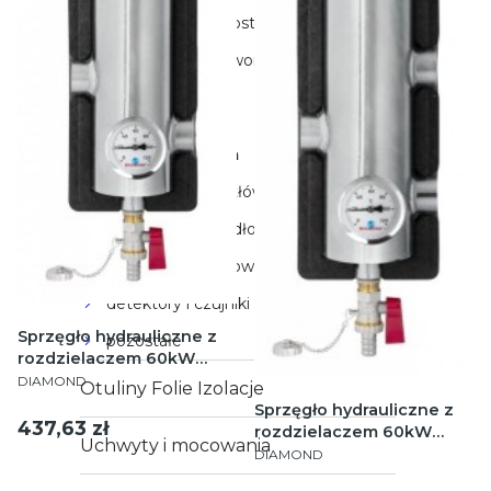
mieszacze termostatyczne
sterowniki do zaworów
mieszających
odpowietrzniki
grupy i sprzęgła
sterowniki do kotłów
sterowniki do podłogówki
regulatory pokojowe
detektory i czujniki
Sprzęgło hydrauliczne z
pozostałe
rozdzielaczem 60kW
PRODUCENT
DN25 SR 1-1
DIAMOND
Otuliny Folie Izolacje
Sprzęgło hydrauliczne z
Cena
437,63 zł
rozdzielaczem 60kW
Uchwyty i mocowania
PRODUCENT
DN25 SR 1-2
DIAMOND