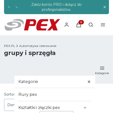
Załóż konto PRO i dołącz do
Rabaty s
profesjonalistów.
Produkty w koszyku
Otwórz wysz
PEX.PL
Automatyka i sterowanie
grupy i sprzęgła
Kategorie
Kategorie
Lista produktów
Sortowanie:
Rury pex
Domyślne
Kształtki i złączki pex