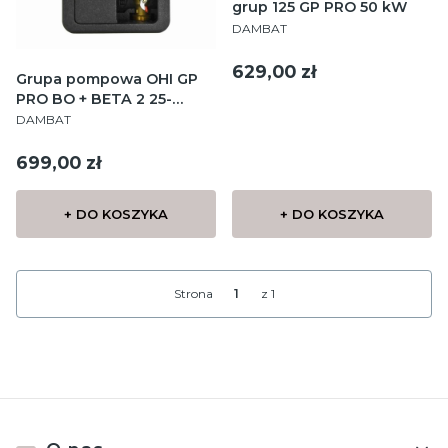
grup 125 GP PRO 50 kW
PRODUCENT
DAMBAT
Cena
629,00 zł
Grupa pompowa OHI GP
PRO BO + BETA 2 25-
PRODUCENT
60/180
DAMBAT
Cena
699,00 zł
+ DO KOSZYKA
+ DO KOSZYKA
Strona
z 1
Linki w stopce