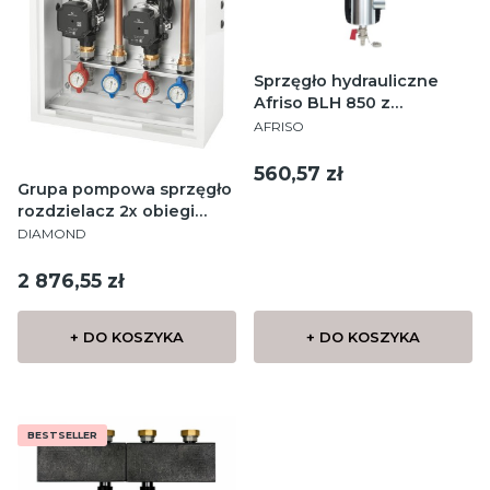
Sprzęgło hydrauliczne
Afriso BLH 850 z
PRODUCENT
rozdzielaczem 70kW 1x2
AFRISO
Cena
560,57 zł
Grupa pompowa sprzęgło
rozdzielacz 2x obiegi
PRODUCENT
Grundfos 7M
DIAMOND
Cena
2 876,55 zł
+ DO KOSZYKA
+ DO KOSZYKA
BESTSELLER