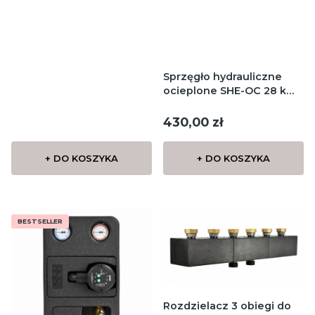
Sprzęgło hydrauliczne
ocieplone SHE-OC 28 kW
1''
Cena
430,00 zł
+ DO KOSZYKA
+ DO KOSZYKA
BESTSELLER
Rozdzielacz 3 obiegi do