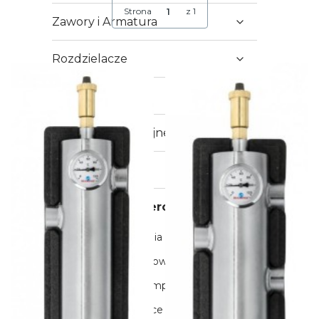
Strona
z 1
Zawory i Armatura
Rozdzielacze
Grzejniki
Systemy instalacyjne
Narzędzia
Automatyka i sterowanie
reduktory ciśnienia
aparatura pomiarowa
sterowniki do pomp CO i CWU
zawory mieszające