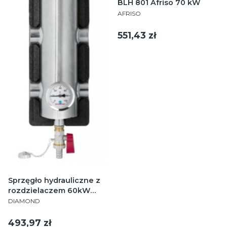
BLH 801 Afriso 70 kW
PRODUCENT
AFRISO
Cena
551,43 zł
Sprzęgło hydrauliczne z
rozdzielaczem 60kW
PRODUCENT
DN25 SR 2-2
DIAMOND
Cena
493,97 zł