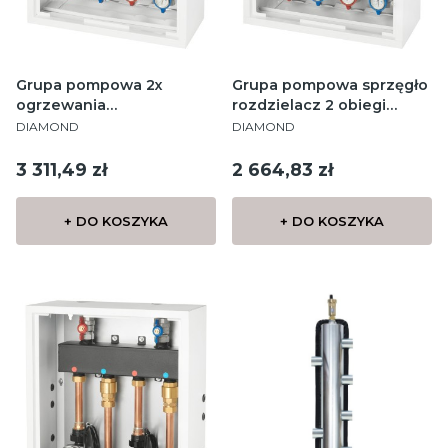
Grupa pompowa 2x
Grupa pompowa sprzęgło
ogrzewania
rozdzielacz 2 obiegi
PRODUCENT
PRODUCENT
podłogowego Grundfos
grzejniki
DIAMOND
DIAMOND
7M
Cena
Cena
3 311,49 zł
2 664,83 zł
+ DO KOSZYKA
+ DO KOSZYKA