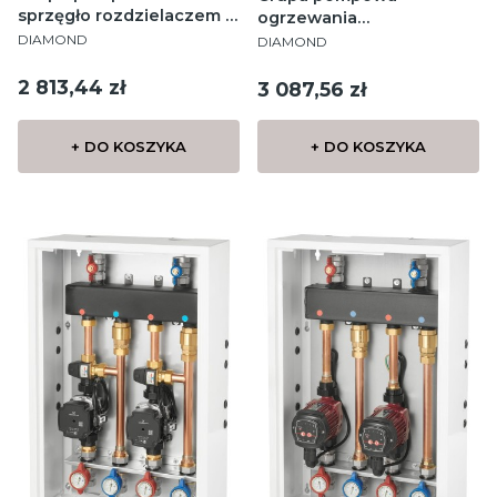
sprzęgło rozdzielaczem 2
ogrzewania
PRODUCENT
strefowa podłogówka +
PRODUCENT
podłogowego Diamond
DIAMOND
DIAMOND
grzejniki
Cena
2 813,44 zł
Cena
3 087,56 zł
+ DO KOSZYKA
+ DO KOSZYKA