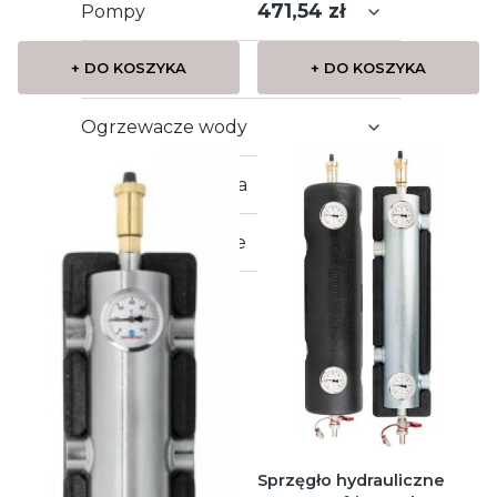
Cena
471,54 zł
Pompy
Kotły i piece
+ DO KOSZYKA
+ DO KOSZYKA
Ogrzewacze wody
Technika sanitarna
Outletowe Okazje
MARKI
Sprzęgło hydrauliczne