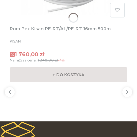
Rura Pex Kisan PE-RT/AL/PE-RT 16mm 500m
PRODUCENT
KISAN
Cena promocyjna
1 760,00 zł
Najniższa cena:
1 840,00 zł
-4%
+ DO KOSZYKA