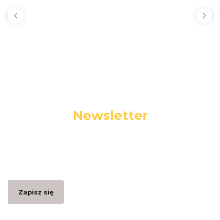
Newsletter
Podaj swój adres e-mail, jeżeli chcesz otrzymywać
informacje o nowościach i promocjach.
Zapisz się
Zapisując się, akceptujesz nasz
Regulamin
(w zakresie dotyczącym