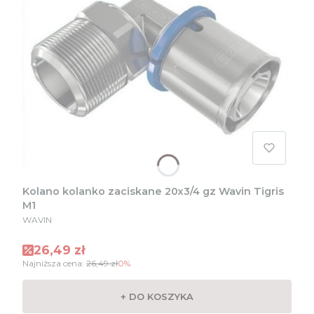
Kolano kolanko zaciskane 20x3/4 gz Wavin Tigris
M1
PRODUCENT
WAVIN
Cena promocyjna
26,49 zł
Najniższa cena:
26,49 zł
0%
+ DO KOSZYKA