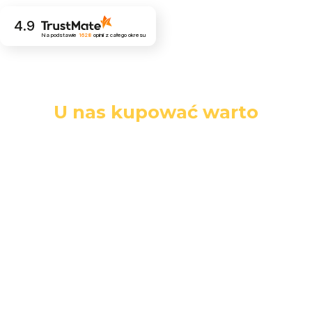
4.9
Na podstawie
1628
opinii
z całego okresu
U nas kupować warto
Darmowa
Łatwe
Bezpieczne
dostawa
zwroty
zakupy
Darmowa
14 dni na
Wszystkie dane
dostawa przy
zwrot towaru
i płatności są