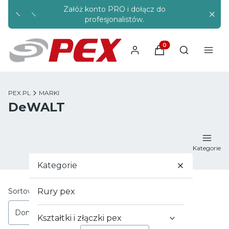
Załóż konto PRO i dołącz do
Rabaty s
profesjonalistów.
Produkty w koszyku
Otwórz wysz
PEX.PL
MARKI
DeWALT
Kategorie
Kategorie
Lista produktów
Sortowanie:
Rury pex
Domyślne
Kształtki i złączki pex