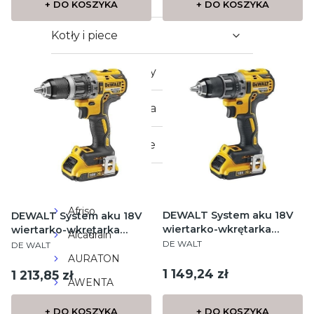
+ DO KOSZYKA
+ DO KOSZYKA
Kotły i piece
Ogrzewacze wody
Technika sanitarna
Outletowe Okazje
MARKI
Afriso
DEWALT System aku 18V
DEWALT System aku 18V
wiertarko-wkrętarka
wiertarko-wkrętarka
Alcadrain
PRODUCENT
PRODUCENT
bezszczotkowa G2 XR,
bezszczotkowa G2 XR z
DE WALT
DE WALT
13mm, 2 biegi, 0-550/0-
udarem, 13mm, 2 biegi, 0-
AURATON
2000 obr/min, 70Nm, 2
Cena
550/0-2000 obr/min,
1 149,24 zł
Cena
1 213,85 zł
AWENTA
akumulatory Li-Ion 2,0 Ah,
70Nm, 2 akumulatory Li-
ładowarka
Ion 2,0 Ah,
BOSCH
+ DO KOSZYKA
+ DO KOSZYKA