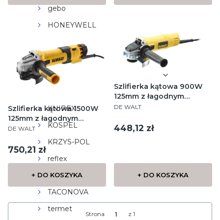
gebo
HONEYWELL
HL
IMMERGAS
Invena
Szlifierka kątowa 900W
KAN-therm
125mm z łagodnym
PRODUCENT
rozruchem.
DE WALT
Szlifierka kątowa 1500W
KNIPEX
Zabezpieczenie zaniku
125mm z łagodnym
KOSPEL
napięcia.
Cena
448,12 zł
PRODUCENT
rozruchem. Regulacja
DE WALT
obrotów - 2800-10500
KRZYS-POL
obr/min.
Cena
750,21 zł
reflex
+ DO KOSZYKA
+ DO KOSZYKA
SONNIGER
TACONOVA
termet
Strona
z 1