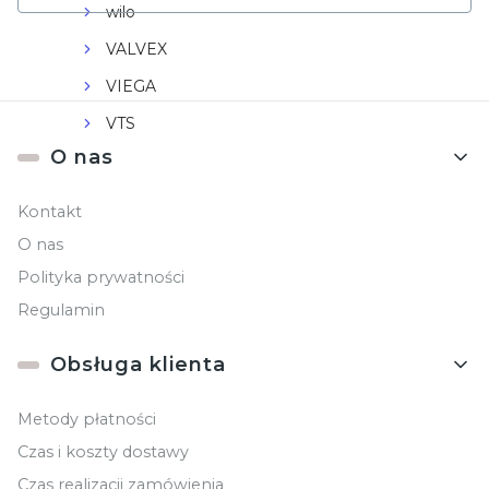
wilo
VALVEX
VIEGA
VTS
Linki w stopce
O nas
Kontakt
O nas
Polityka prywatności
Regulamin
Obsługa klienta
Metody płatności
Czas i koszty dostawy
Czas realizacji zamówienia