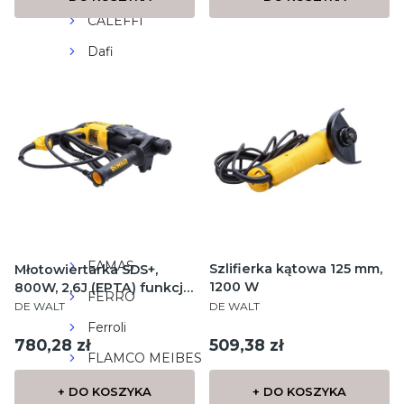
CALEFFI
Dafi
Deante
De Dietrich
DES
DeWALT
Diamond
ENGO
FAMAS
Szlifierka kątowa 125 mm,
Młotowiertarka SDS+,
1200 W
800W, 2,6J (EPTA) funkcja
FERRO
PRODUCENT
PRODUCENT
podkuwania, kufer
DE WALT
DE WALT
Ferroli
Cena
Cena
509,38 zł
780,28 zł
FLAMCO MEIBES
Galmet
+ DO KOSZYKA
+ DO KOSZYKA