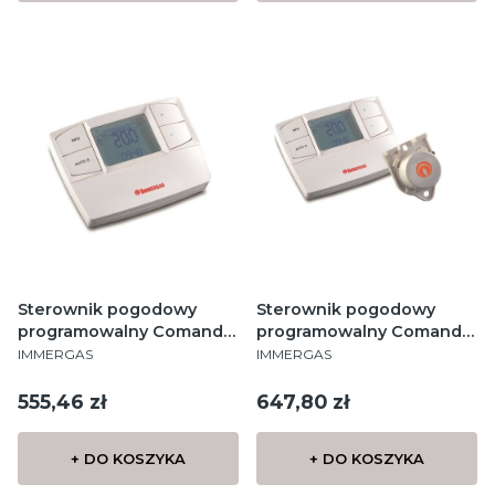
Sterownik pogodowy
Sterownik pogodowy
programowalny Comando
programowalny Comando
PRODUCENT
PRODUCENT
Amico Remoto v2
Amico Remoto v2 + sonda
IMMERGAS
IMMERGAS
Cena
Cena
555,46 zł
647,80 zł
+ DO KOSZYKA
+ DO KOSZYKA