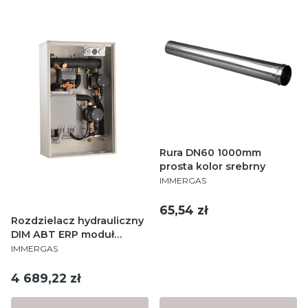
Rura DN60 1000mm
prosta kolor srebrny
PRODUCENT
IMMERGAS
Cena
65,54 zł
Rozdzielacz hydrauliczny
DIM ABT ERP moduł
PRODUCENT
wysoka / niska
IMMERGAS
temperatura
Cena
4 689,22 zł