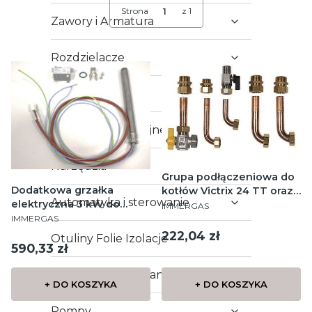
Strona
z 1
Zawory i Armatura
Rozdzielacze
Grzejniki
Systemy instalacyjne
Narzędzia
Grupa podłączeniowa do
Dodatkowa grzałka
kotłów Victrix 24 TT oraz
Automatyka i sterowanie
PRODUCENT
elektryczna 3 kW do
EXA 28 i 32
IMMERGAS
PRODUCENT
jednostki wewnętrznej
IMMERGAS
Cena
222,04 zł
Otuliny Folie Izolacje
Cena
590,33 zł
Uchwyty i mocowania
+ DO KOSZYKA
+ DO KOSZYKA
Pompy