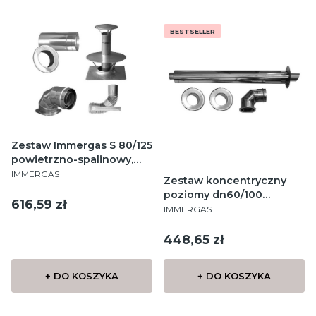
BESTSELLER
Zestaw Immergas S 80/125
powietrzno-spalinowy,
PRODUCENT
biały
IMMERGAS
Zestaw koncentryczny
poziomy dn60/100
Cena
616,59 zł
PRODUCENT
powietrzno-spalinowy
IMMERGAS
Cena
448,65 zł
+ DO KOSZYKA
+ DO KOSZYKA