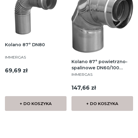
Kolano 87° DN80
PRODUCENT
IMMERGAS
Kolano 87° powietrzno-
spalinowe DN60/100
Cena
69,69 zł
PRODUCENT
srebrne
IMMERGAS
Cena
147,66 zł
+ DO KOSZYKA
+ DO KOSZYKA