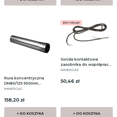
BESTSELLER
Sonda kontaktowa
zasobnika do współpracy
PRODUCENT
kotłów MINI X 3 E z
IMMERGAS
dowolnym zewnętrznym
Rura koncentryczna
zasobnikiem c.w.u.
Cena
50,46 zł
DN80/125 500mm
PRODUCENT
powietrzno-spalinowa
IMMERGAS
Cena
158,20 zł
+ DO KOSZYKA
+ DO KOSZYKA