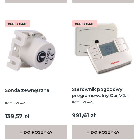
BESTSELLER
BESTSELLER
Sterownik pogodowy
Sonda zewnętrzna
programowalny Car V2
PRODUCENT
bezprzewodowy
PRODUCENT
IMMERGAS
IMMERGAS
Cena
991,61 zł
Cena
139,57 zł
+ DO KOSZYKA
+ DO KOSZYKA