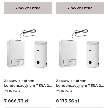
+ DO KOSZYKA
+ DO KOSZYKA
Zestaw z kotłem
Zestaw z kotłem
kondensacyjnym TERA 24
kondensacyjnym TERA 24
PRODUCENT
PRODUCENT
Standard 100
Standard 125
IMMERGAS
IMMERGAS
Cena
Cena
7 866,73 zł
8 173,36 zł