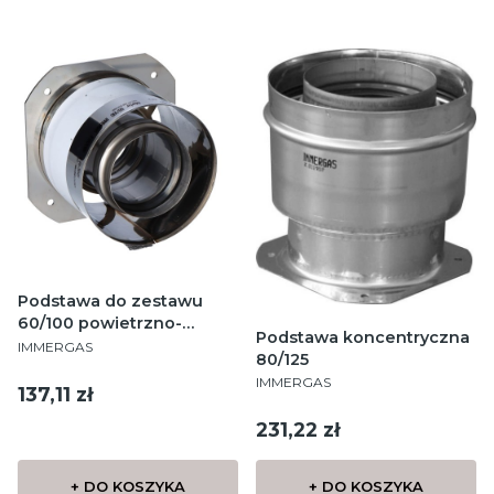
Podstawa do zestawu
60/100 powietrzno-
Podstawa koncentryczna
PRODUCENT
spalinowego
IMMERGAS
80/125
PRODUCENT
IMMERGAS
Cena
137,11 zł
Cena
231,22 zł
+ DO KOSZYKA
+ DO KOSZYKA