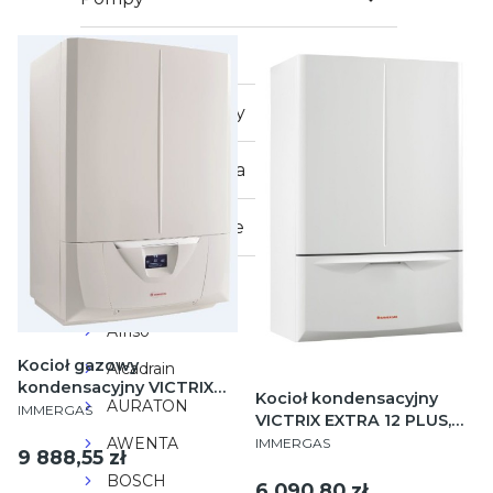
Kotły i piece
Ogrzewacze wody
Technika sanitarna
Outletowe Okazje
MARKI
Afriso
Kocioł gazowy
Alcadrain
kondensacyjny VICTRIX
Kocioł kondensacyjny
AURATON
PRODUCENT
ZEUS SUPERIOR 25
IMMERGAS
VICTRIX EXTRA 12 PLUS,
wiszący z wbudowanym
PRODUCENT
jednofunkcyjny, wiszący
AWENTA
IMMERGAS
zasobnikiem ze stali
Cena
9 888,55 zł
nierdzewnej o
BOSCH
Cena
6 090,80 zł