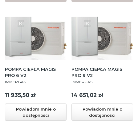
POMPA CIEPŁA MAGIS
POMPA CIEPŁA MAGIS
PRO 6 V2
PRO 9 V2
PRODUCENT
PRODUCENT
IMMERGAS
IMMERGAS
Cena
Cena
11 935,50 zł
14 651,02 zł
Powiadom mnie o
Powiadom mnie o
dostępności
dostępności