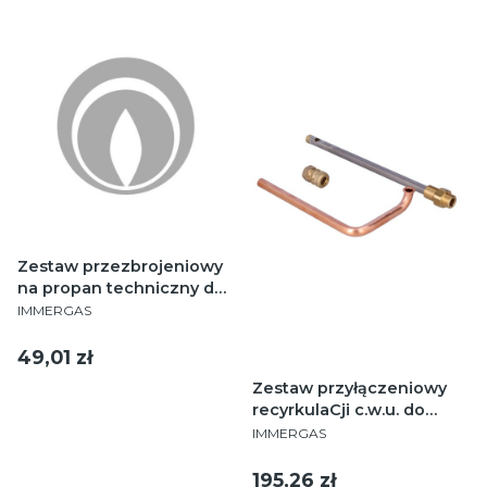
Zestaw przezbrojeniowy
na propan techniczny do
PRODUCENT
Victrix Tera V2 24/28 kW
IMMERGAS
Cena
49,01 zł
Zestaw przyłączeniowy
recyrkulaCji c.w.u. do
PRODUCENT
kotłów Avio/Zeus
IMMERGAS
Cena
195,26 zł