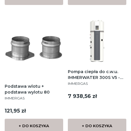
Pompa ciepła do c.w.u.
IMMERWATER 300S V5 -
PRODUCENT
2,3 kW, 1 funkcyjna, 230 V
IMMERGAS
Podstawa wlotu +
z wbudowanym
podstawa wylotu 80
emaliowanym
Cena
7 938,56 zł
PRODUCENT
IMMERGAS
zasobnikiem c.w.u. 272
litrów
Cena
121,95 zł
+ DO KOSZYKA
+ DO KOSZYKA