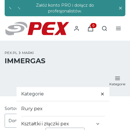
Załóż konto PRO i dołącz do
Rabaty s
profesjonalistów.
Produkty w koszyku
Otwórz wysz
PEX.PL
MARKI
IMMERGAS
Kategorie
Kategorie
Lista produktów
Sortowanie:
Rury pex
Domyślne
Kształtki i złączki pex