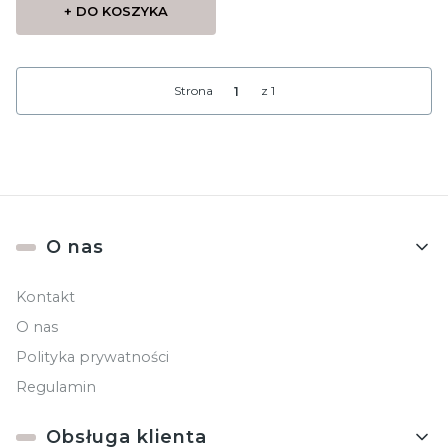
+ DO KOSZYKA
Strona
z 1
Linki w stopce
O nas
Kontakt
O nas
Polityka prywatności
Regulamin
Obsługa klienta