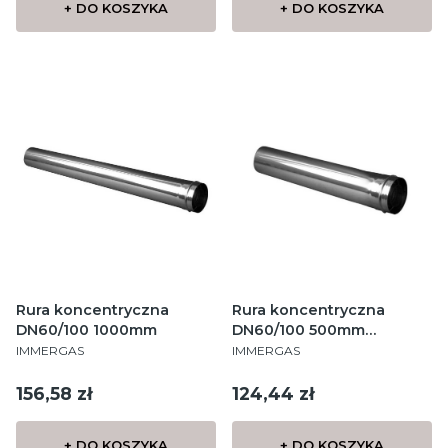
+ DO KOSZYKA
+ DO KOSZYKA
Rura koncentryczna
Rura koncentryczna
DN60/100 1000mm
DN60/100 500mm
PRODUCENT
PRODUCENT
powietrzno-spalinowa
IMMERGAS
IMMERGAS
Cena
Cena
156,58 zł
124,44 zł
+ DO KOSZYKA
+ DO KOSZYKA