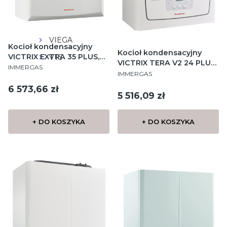
wilo
VALVEX
VIEGA
Kocioł kondensacyjny
Kocioł kondensacyjny
VICTRIX EXTRA 35 PLUS,
VTS
VICTRIX TERA V2 24 PLUS
PRODUCENT
jednofunkcyjny, wiszący
IMMERGAS
PRODUCENT
EU, jednofunkcyjny,
IMMERGAS
wiszący
Cena
6 573,66 zł
Cena
5 516,09 zł
+ DO KOSZYKA
+ DO KOSZYKA