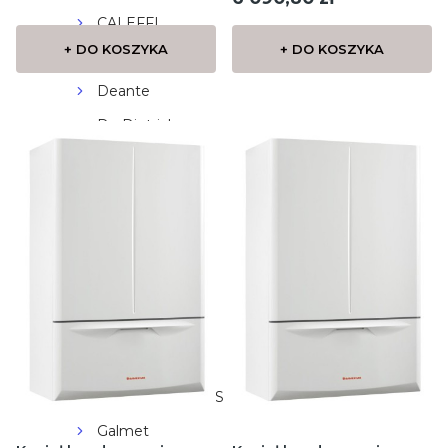
pojemności 54l
CALEFFI
+ DO KOSZYKA
+ DO KOSZYKA
Dafi
Deante
De Dietrich
DES
DeWALT
Diamond
ENGO
FAMAS
FERRO
Ferroli
FLAMCO MEIBES
Galmet