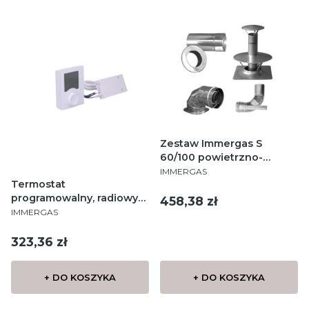
Zestaw Immergas S
60/100 powietrzno-
PRODUCENT
spalinowy srebrny do
IMMERGAS
Termostat
szachtu
programowalny, radiowy
Cena
458,38 zł
PRODUCENT
TYBOX 137 + do kotła lub
IMMERGAS
nierewersyjnej pompy
ciepła
Cena
323,36 zł
+ DO KOSZYKA
+ DO KOSZYKA