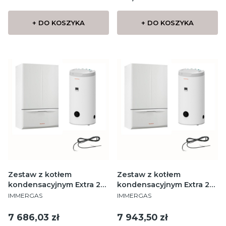
+ DO KOSZYKA
+ DO KOSZYKA
Zestaw z kotłem
Zestaw z kotłem
kondensacyjnym Extra 24
kondensacyjnym Extra 24
PRODUCENT
PRODUCENT
Standard 100
Standard 125
IMMERGAS
IMMERGAS
Cena
Cena
7 686,03 zł
7 943,50 zł