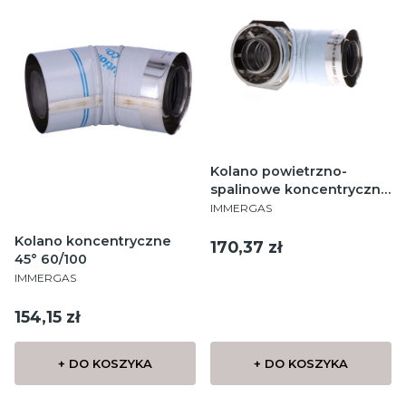
Kolano powietrzno-
spalinowe koncentryczne
PRODUCENT
87° DN60/100 z
IMMERGAS
kołnierzem montażowym
Kolano koncentryczne
Cena
170,37 zł
45° 60/100
PRODUCENT
IMMERGAS
Cena
154,15 zł
+ DO KOSZYKA
+ DO KOSZYKA