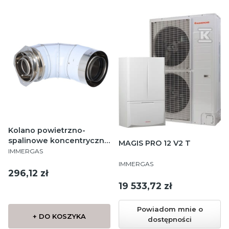
Kolano powietrzno-
spalinowe koncentryczne
MAGIS PRO 12 V2 T
PRODUCENT
87° DN80/125 z
IMMERGAS
kołnierzem montażowym
PRODUCENT
IMMERGAS
Cena
296,12 zł
Cena
19 533,72 zł
Powiadom mnie o
+ DO KOSZYKA
dostępności