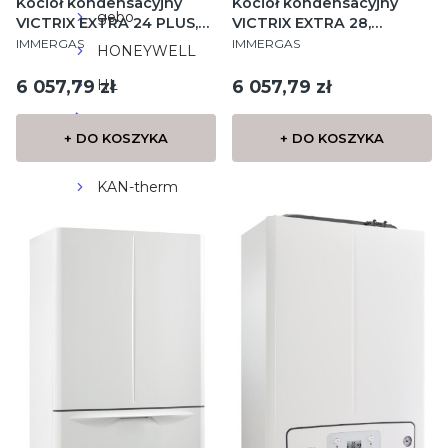
Kocioł kondensacyjny
Kocioł kondensacyjny
gebo
VICTRIX EXTRA 24 PLUS,
VICTRIX EXTRA 28,
PRODUCENT
PRODUCENT
jednofunkcyjny, wiszący
dwufunkcyjny, wiszący
IMMERGAS
IMMERGAS
HONEYWELL
Cena
Cena
6 057,79 zł
6 057,79 zł
HL
IMMERGAS
+ DO KOSZYKA
+ DO KOSZYKA
Invena
KAN-therm
KNIPEX
KOSPEL
KRZYS-POL
reflex
SONNIGER
TACONOVA
termet