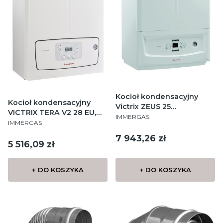
Kocioł kondensacyjny
Kocioł kondensacyjny
Victrix ZEUS 25
VICTRIX TERA V2 28 EU,
PRODUCENT
dwufunkcyjny,
IMMERGAS
PRODUCENT
dwufunkcyjny, wiszący
IMMERGAS
wbudowany zasobnik 45l,
zamknięta komora
Cena
7 943,26 zł
Cena
5 516,09 zł
spalania, wiszący
+ DO KOSZYKA
+ DO KOSZYKA