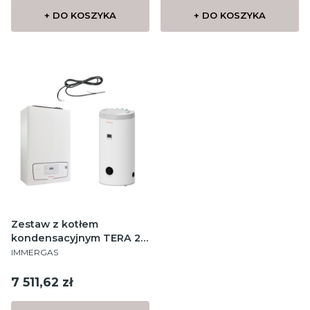
+ DO KOSZYKA
+ DO KOSZYKA
Zestaw z kotłem
kondensacyjnym TERA 24
PRODUCENT
Standard 160
IMMERGAS
Cena
7 511,62 zł