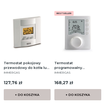
BESTSELLER
Termostat pokojowy
Termostat
przewodowy do kotła lub
programowalny
PRODUCENT
PRODUCENT
nie rewersyjnej pompy
przewodowy do kotła lub
IMMERGAS
IMMERGAS
ciepła
nie rewersyjnej pompy
ciepła TYBOX 117+
Cena
Cena
127,76 zł
168,27 zł
+ DO KOSZYKA
+ DO KOSZYKA