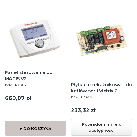
Panel sterowania do
MAGIS V2
PRODUCENT
Płytka przekaźnikowa - do
IMMERGAS
kotłów serii Victrix 2
PRODUCENT
Cena
IMMERGAS
669,87 zł
Cena
233,32 zł
Powiadom mnie o
+ DO KOSZYKA
dostępności