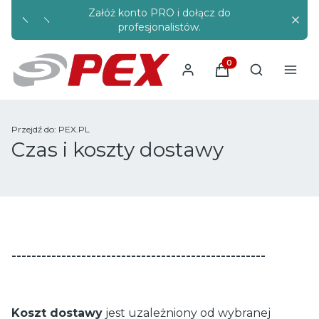
Załóż konto PRO i dołącz do
Rabaty s
profesjonalistów.
Produkty w koszyku
Otwórz wysz
Przejdź do:
PEX.PL
Czas i koszty dostawy
---------------------------------------------------
Koszt dostawy
jest uzależniony od wybranej