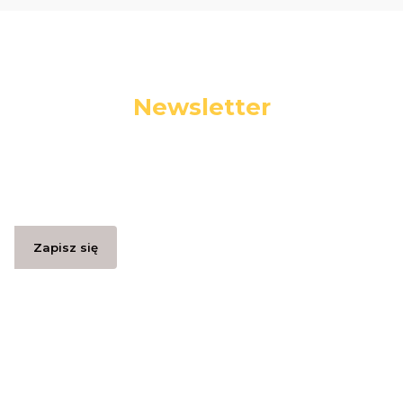
Newsletter
Podaj swój adres e-mail, jeżeli chcesz otrzymywać
informacje o nowościach i promocjach.
Zapisz się
Zapisując się, akceptujesz nasz
Regulamin
(w zakresie dotyczącym
Newslettera). Przetwarzanie danych odbywa się zgodnie z
Polityką
prywatności
.