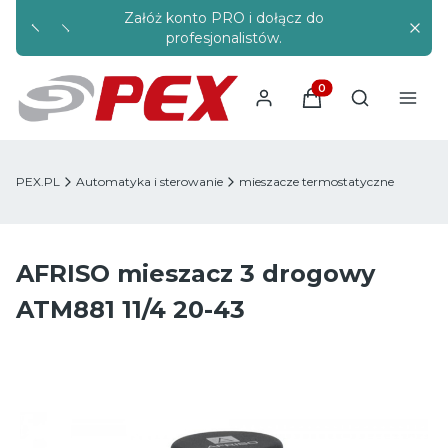
Załóż konto PRO i dołącz do
Rabaty s
profesjonalistów.
Produkty w koszyku
Otwórz wysz
PEX.PL
Automatyka i sterowanie
mieszacze termostatyczne
AFRISO mieszacz 3 drogowy
ATM881 11/4 20-43