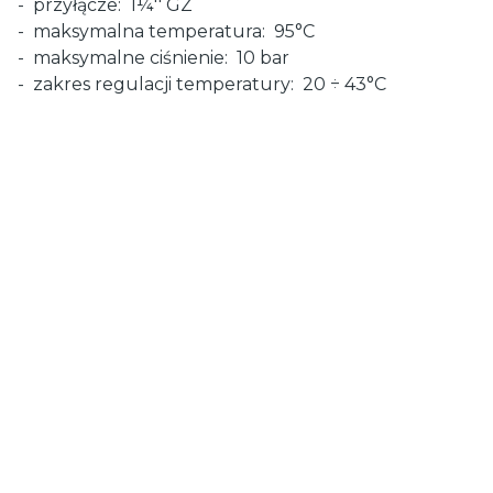
- przyłącze: 1¼'' GZ
- maksymalna temperatura: 95°C
- maksymalne ciśnienie: 10 bar
- zakres regulacji temperatury: 20 ÷ 43°C
Oceń i opisz
0.00
Liczba ocen: 0
Wyświetlane są wszystkie recenzje (pozytywne i negatywne). Nie
weryfikujemy, czy pochodzą one od klientów, którzy zakupili produkt.