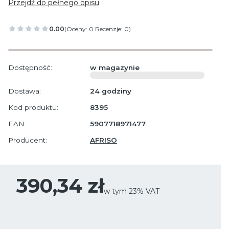
Przejdź do pełnego opisu
0.00
(Oceny: 0 Recenzje: 0)
Dostępność:
w magazynie
Dostawa:
24 godziny
Kod produktu:
8395
EAN:
5907718971477
Producent:
AFRISO
Cena
390,34 zł
w tym 23% VAT
w tym
23%
VAT