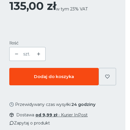
Cena
135,00 zł
w tym 23% VAT
w tym
23%
VAT
Ilość
szt.
Dodaj do koszyka
Przewidywany czas wysyłki:
24 godziny
Dostawa
od 9,99 zł
- Kurier InPost
Zapytaj o produkt