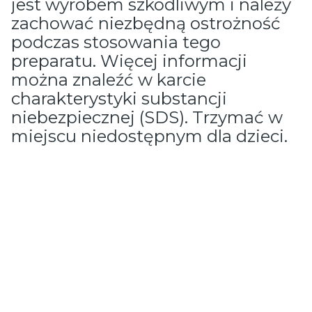
jest wyrobem szkodliwym i należy
zachować niezbędną ostrożność
podczas stosowania tego
preparatu. Więcej informacji
można znaleźć w karcie
charakterystyki substancji
niebezpiecznej (SDS). Trzymać w
miejscu niedostępnym dla dzieci.
Oceń i opisz
5.00
Liczba ocen: 1
Wyświetlane są wszystkie recenzje (pozytywne i negatywne). Nie
weryfikujemy, czy pochodzą one od klientów, którzy zakupili produkt.