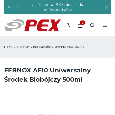
Załóż konto PRO i dołącz do
Rabaty s
profesjonalistów.
Produkty w koszyku
Otwórz wysz
PEX.PL
Systemy instalacyjne
chemia instalacyjna
FERNOX AF10 Uniwersalny
Środek Biobójczy 500ml