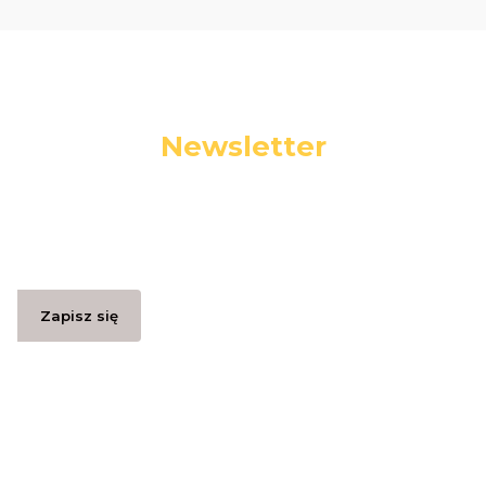
Newsletter
Podaj swój adres e-mail, jeżeli chcesz otrzymywać
informacje o nowościach i promocjach.
Zapisz się
Zapisując się, akceptujesz nasz
Regulamin
(w zakresie dotyczącym
Newslettera). Przetwarzanie danych odbywa się zgodnie z
Polityką
prywatności
.