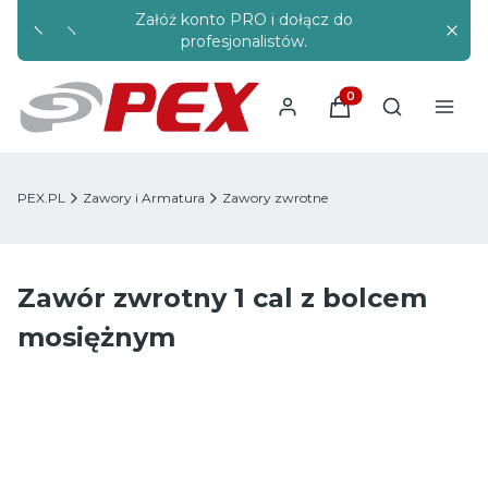
Załóż konto PRO i dołącz do
Rabaty s
profesjonalistów.
Produkty w koszyku
Otwórz wysz
PEX.PL
Zawory i Armatura
Zawory zwrotne
Zawór zwrotny 1 cal z bolcem
mosiężnym