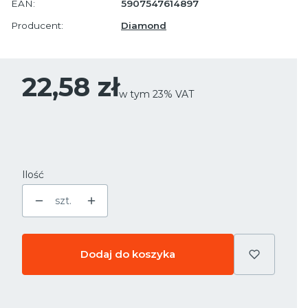
EAN:
5907547614897
Producent:
Diamond
Cena
22,58 zł
w tym 23% VAT
w tym
23%
VAT
Ilość
szt.
Dodaj do koszyka